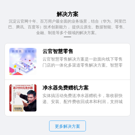
解决方案
沉淀云官网十年、百万用户最全面的业务场景，结合（华为、阿里巴
巴、腾讯、百度等）技术创新能力， 提供云原生、数据智能、零售、
金融、制造等多个领域的解决方案。
云官智慧零售
云官智慧零售解决方案是一款面向线下零售
门店的一体化多渠道零售解决方案。智慧零
售以在线商城、门店收银、多渠道进销存、
客户管理、互动营销、数据分析在内的六大
核心服务，实现线上线下商品、会员、场景
净水器免费赠机方案
的互联互通，助推企业快速实现营销、服
务、效率转型升级
实体搞活动免费送净水器赠机卡，靠收获快
递、安装、配件费收回成本和利润，支持城
市区域、渠道代理、销售商、实体店领机成
功获取收益。通过此模式快速发现全国各地
渠道商，快速销售销售商品。
更多解决方案